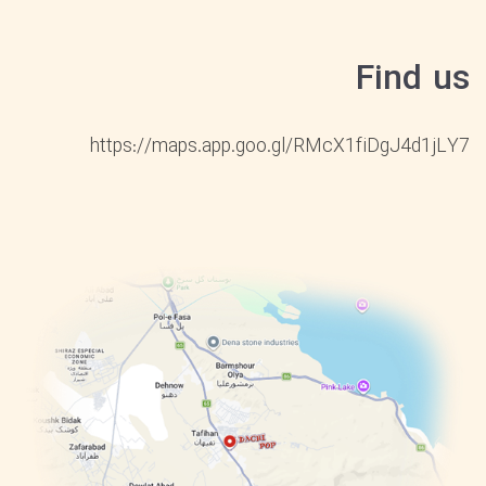
Find us
https://maps.app.goo.gl/RMcX1fiDgJ4d1jLY7