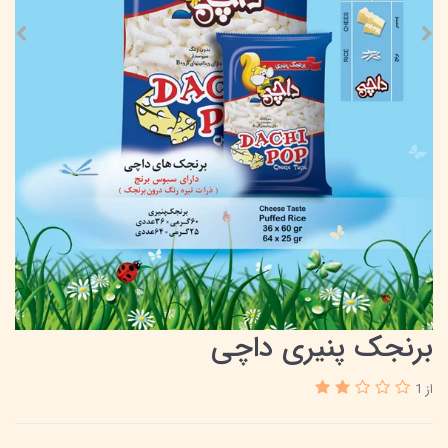
برنجک پنیری داچی
از 1